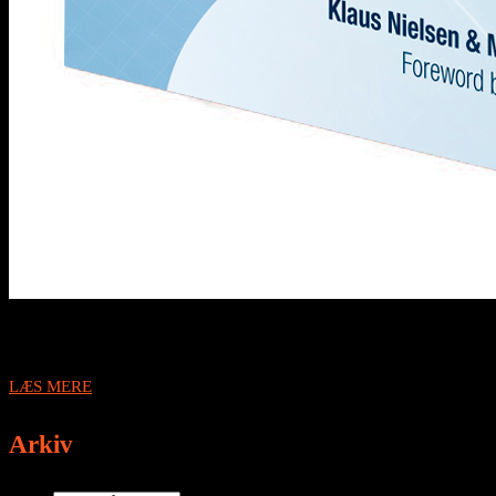
LÆS MERE
Arkiv