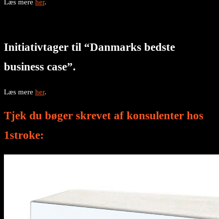
Læs mere
her
.
Initiativtager til “Danmarks bedste
business case”.
Læs mere
her
.
Tjek du bøger skrevet af konsulenter hos
1stroke: