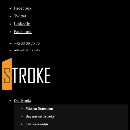
Facebook
Twitter
LinkedIn
Facebook
+45 33 60 75 76
info@1stroke.dk
Om 1stroke
Mission Statement
Bag navnet 1stroke
SKI leverandør