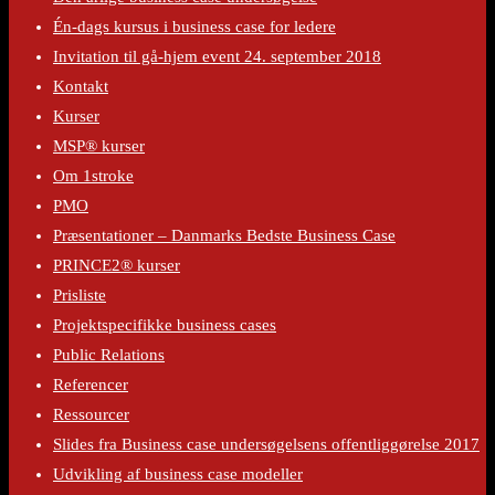
Én-dags kursus i business case for ledere
Invitation til gå-hjem event 24. september 2018
Kontakt
Kurser
MSP® kurser
Om 1stroke
PMO
Præsentationer – Danmarks Bedste Business Case
PRINCE2® kurser
Prisliste
Projektspecifikke business cases
Public Relations
Referencer
Ressourcer
Slides fra Business case undersøgelsens offentliggørelse 2017
Udvikling af business case modeller