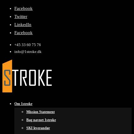
Facebook
Twitter
LinkedIn
Facebook
+45 33 60 75 76
info@1stroke.dk
Om 1stroke
Mission Statement
Bag navnet 1stroke
SKI leverandør