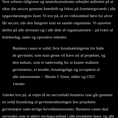
Vore erfarne rådgivere og seniorkonsulenter arbejder målrettet på at
sikre din succes gennem fremdrift og fokus på forretningsværdi i alle
opgaveløsningens faser. Vi tror på, at en virksomhed først for alvor
får succes, når den fungerer som en samlet organisme. Vi opererer
derfor på alle niveauer og i alle dele af organisationen – på tværs af
ledelseslag, stabe og operative enheder.
Business casen er solid, hvis forudsætningerne for både
de gevinster, som man gerne vil have ud af projektet, og
den indsats, som er nødvendig for at kunne realisere
gevinsterne, er kendte, forudsigelige og accepteret af
alle interessenter. – Martin J. Ernst, stifter og CEO
1stroke
1stroke tror på, at vejen til en succesfuld business case går gennem
en solid forankring af gevinstrealiseringen hos projektets
gevinstejere samt øvrige hovedinteressenter. Business casen skal
anvendes som et aktivt styringsværktøj i alle projektets faser, og alle