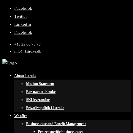
Facebook
Twitter
LinkedIn
Facebook
+45 33 60 75 76
info@1stroke.dk
About 1stroke
Mission Statement
Bag navnet 1stroke
SKI leverandør
Privatlivspolitik i 1stroke
We offer
Business case and Benefit Management
Project specific business cases