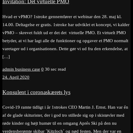
Invitation: Det virtuelle PMO
Hvad er vPMO? 1stroke gennemfører et webinar den 28. maj kl.
14.00. Deltagelse er gratis. 1stroke har udviklet et koncept, vi kalder
vPMO – skrevet fuldt ud er det det virtuelle PMO. Et virtuelt PMO
betyder, at vi har lagt alle de funktioner og opgaver et PMO normalt
varetager ud i organisationen. Dette gør vi ud fra den erkendelse, at
[…]
admin
business case
0
30 sec read
24. April 2020
Konsulent i coronaskærets lys
Covid-19 ramte tidligt i år 1strokes CEO Martin J. Ernst. Han var én
af de glade skiturister, der i god tro stillede sig op i skistøvler med
røde kinder og højt humør til en omgang Aprés Ski på den nu
verdensberømte skibar ´Kitzloch´ og nød festen. Men der var en