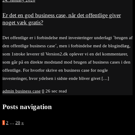
Er det en god business case, når det offentlige giver
noget væk gratis?
Det offentlige er i forbindelse med investeringer underlagt ´brugen af
den offentlige business case´, men i forbindelse med de blogindlæg,
som 1stroke leverer til Version2.dk oplever vi en del kommentarer,
som går på en direkte modstand mod brugen af business cases i den
offentlige. For hvorfor skrive en business case for nogle
investeringer, hvor ydelsen i sidste ende bliver givet […]
admin
business case
0
26 sec read
Posts navigation
1
2
…
20
»