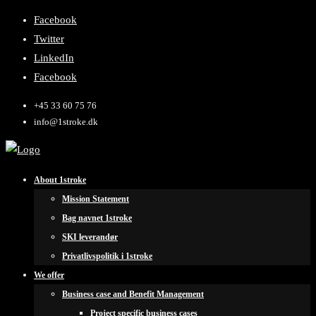
Facebook
Twitter
LinkedIn
Facebook
+45 33 60 75 76
info@1stroke.dk
About 1stroke
Mission Statement
Bag navnet 1stroke
SKI leverandør
Privatlivspolitik i 1stroke
We offer
Business case and Benefit Management
Project specific business cases