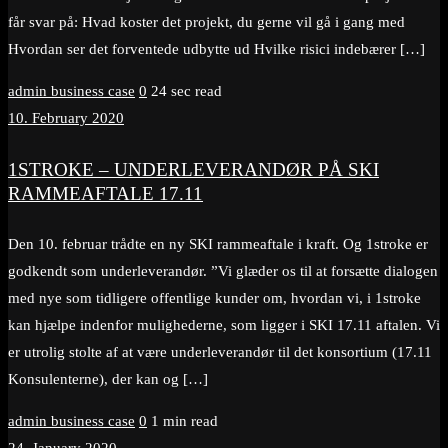
får svar på: Hvad koster det projekt, du gerne vil gå i gang med
Hvordan ser det forventede udbytte ud Hvilke risici indebærer […]
admin
business case
0
24 sec read
10. February 2020
1STROKE – UNDERLEVERANDØR PÅ SKI
RAMMEAFTALE 17.11
Den 10. februar trådte en ny SKI rammeaftale i kraft. Og 1stroke er
godkendt som underleverandør. ”Vi glæder os til at forsætte dialogen
med nye som tidligere offentlige kunder om, hvordan vi, i 1stroke
kan hjælpe indenfor mulighederne, som ligger i SKI 17.11 aftalen. Vi
er utrolig stolte af at være underleverandør til det konsortium (17.11
Konsulenterne), der kan og […]
admin
business case
0
1 min read
24. January 2020