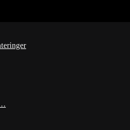
teringer
 …