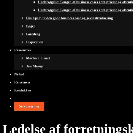
Undersøgelse: Brugen af business cases i det private og offentl
Undersøgelse: Brugen af business cases i det private og offentl
Din hjælp til den gode business case og gevinstrealisering
Bøger
Foredrag
Inspiration
Ressourcer
Martin J. Ernst
Jan Marup
Nyhed
Referencer
Kontakt os
Se kurser her
Ledelse af forretnings