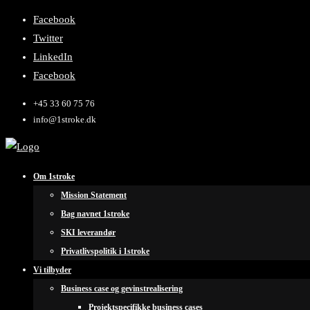
Facebook
Twitter
LinkedIn
Facebook
+45 33 60 75 76
info@1stroke.dk
Om 1stroke
Mission Statement
Bag navnet 1stroke
SKI leverandør
Privatlivspolitik i 1stroke
Vi tilbyder
Business case og gevinstrealisering
Projektspecifikke business cases